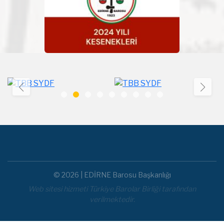
© 2026 | EDİRNE Barosu Başkanlığı
Web sitesi hizmeti Türkiye Barolar Birliği tarafından
verilmektedir.